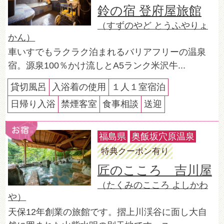
鈴の宿 登府屋旅館
（すずのやど とうふやりょ
かん）
車いすでもラクラク泊まれるバリアフリーの温泉
宿。源泉100％かけ流しとA5ランク米沢牛...
貸切風呂
入浴着の使用
１人１室宿泊
日帰り入浴
禁煙客室
食事相談
送迎
福島県
奥飯坂穴原温泉
特典クーポン有り
匠のこころ 吉川屋
（たくみのこころ よしかわ
や）
天保12年創業の旅館です。摺上川渓谷に面し大自