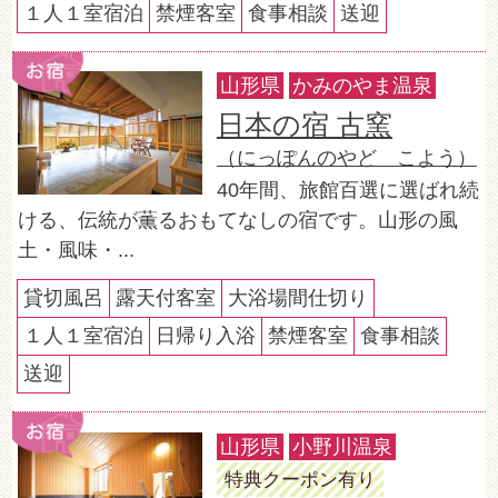
１人１室宿泊
禁煙客室
食事相談
送迎
山形県
かみのやま温泉
日本の宿 古窯
（にっぽんのやど こよう）
40年間、旅館百選に選ばれ続
ける、伝統が薫るおもてなしの宿です。山形の風
土・風味・...
貸切風呂
露天付客室
大浴場間仕切り
１人１室宿泊
日帰り入浴
禁煙客室
食事相談
送迎
山形県
小野川温泉
特典クーポン有り