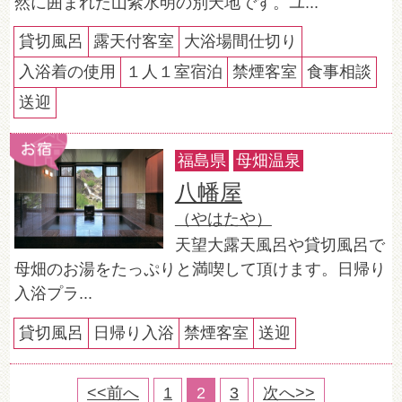
然に囲まれた山紫水明の別天地です。ユ...
貸切風呂
露天付客室
大浴場間仕切り
入浴着の使用
１人１室宿泊
禁煙客室
食事相談
送迎
福島県
母畑温泉
八幡屋
（やはたや）
天望大露天風呂や貸切風呂で
母畑のお湯をたっぷりと満喫して頂けます。日帰り
入浴プラ...
貸切風呂
日帰り入浴
禁煙客室
送迎
<<前へ
1
2
3
次へ>>