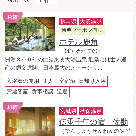
秋田県
大湯温泉
特典クーポン有り
ホテル鹿角
（ほてるかづの）
開湯８００年の由緒ある大湯温泉 近隣には世界遺
産の縄文遺跡、日本最大のストーンサ...
入浴着の使用
１人１室宿泊
日帰り入浴
禁煙客室
食事相談
送迎
宮城県
秋保温泉
伝承千年の宿 佐勘
（でんしょうせんねんのやど