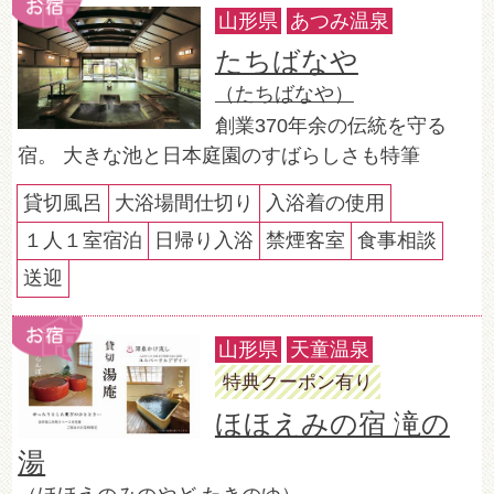
山形県
あつみ温泉
たちばなや
（たちばなや）
創業370年余の伝統を守る
宿。 大きな池と日本庭園のすばらしさも特筆
貸切風呂
大浴場間仕切り
入浴着の使用
１人１室宿泊
日帰り入浴
禁煙客室
食事相談
送迎
山形県
天童温泉
特典クーポン有り
ほほえみの宿 滝の
湯