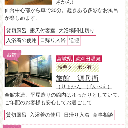
さかん）
仙台中心部から車で30分。趣きある多彩なお風呂
が楽しめます。
貸切風呂
露天付客室
大浴場間仕切り
入浴着の使用
日帰り入浴
送迎
宮城県
遠刈田温泉
特典クーポン有り
旅館 源兵衛
（りょかん げんべえ）
全館木造、平屋造りの館内はゆったりとしていて、
ご年配のお客様も安心してお過ごして...
貸切風呂
入浴着の使用
日帰り入浴
食事相談