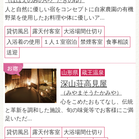
（ほほえのみのやど たきのゆ）
人と自然に優しい宿をコンセプトに自家農園の有機
野菜を使用したお料理や体に優しいア...
貸切風呂
露天付客室
大浴場間仕切り
入浴着の使用
１人１室宿泊
禁煙客室
食事相談
送迎
山形県
蔵王温泉
深山荘高見屋
（みやまそうたかみや）
心をこめたおもてなし、伝統
と革新を調和した施設、旬の味覚等でお客様にご満
足いただ...
貸切風呂
露天付客室
大浴場間仕切り