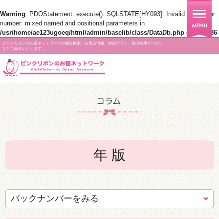
Warning
: PDOStatement::execute(): SQLSTATE[HY093]: Invalid parameter
number: mixed named and positional parameters in
/usr/home/ae123ugoeq/html/admin/baselib/class/DataDb.php
on line
186
ピンクリボンのお宿ネットワークの施設検索、お風呂情報、宿泊プラン、宿泊特典クーポン
などご紹介いたします。
年 版
バックナンバーをみる