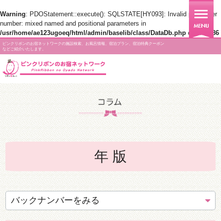
Warning
: PDOStatement::execute(): SQLSTATE[HY093]: Invalid parameter
number: mixed named and positional parameters in
/usr/home/ae123ugoeq/html/admin/baselib/class/DataDb.php
on line
186
ピンクリボンのお宿ネットワークの施設検索、お風呂情報、宿泊プラン、宿泊特典クーポン
などご紹介いたします。
年 版
バックナンバーをみる