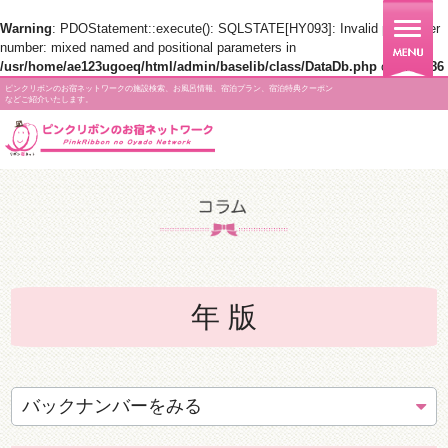
Warning
: PDOStatement::execute(): SQLSTATE[HY093]: Invalid parameter
number: mixed named and positional parameters in
/usr/home/ae123ugoeq/html/admin/baselib/class/DataDb.php
on line
186
ピンクリボンのお宿ネットワークの施設検索、お風呂情報、宿泊プラン、宿泊特典クーポン
などご紹介いたします。
年 版
バックナンバーをみる